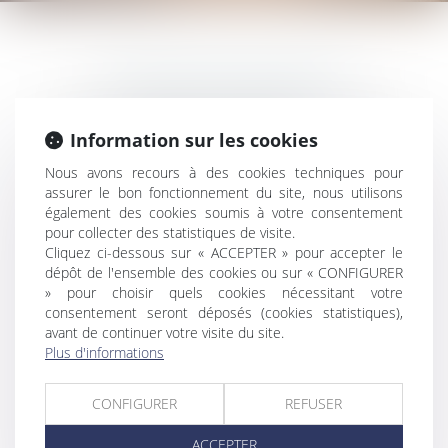
CHULEM AVOCAT
Immeuble Bravo 2, Voie-Verte, Z.I de Jarry
97122 BAIE-MAHAULT
Information sur les cookies
Nous avons recours à des cookies techniques pour
Tél : 0590 94 18 90
assurer le bon fonctionnement du site, nous utilisons
Fax : 09 71 70 61 25
également des cookies soumis à votre consentement
pour collecter des statistiques de visite.
N° SIRET : 80791783600031
Cliquez ci-dessous sur « ACCEPTER » pour accepter le
dépôt de l'ensemble des cookies ou sur « CONFIGURER
» pour choisir quels cookies nécessitant votre
consentement seront déposés (cookies statistiques),
DIRECTEUR DE LA
avant de continuer votre visite du site.
PUBLICATION
Plus d'informations
Chrystelle CHULEM
CONFIGURER
REFUSER
ACCEPTER