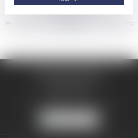
HÉBERGEMENT
Société AZKO
194 Avenue de la Gare Sud de France, 34970 Lattes
www.azko.fr
CHULEM AVOCAT
Immeuble BRAVO 2
Voie Verte – Jarry
97122 BAIE-MAHAULT
Tél :
0590 94 18 90
-
Fax :
09 71 70 61 25
NOUS LOCALISER