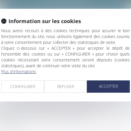
DU TRAVAIL
Information sur les cookies
t aussi bien en conseil qu’en contentieux des re
Nous avons recours à des cookies techniques pour assurer le bon
travail.
fonctionnement du site, nous utilisons également des cookies soumis
à votre consentement pour collecter des statistiques de visite.
Cliquez ci-dessous sur « ACCEPTER » pour accepter le dépôt de
l'ensemble des cookies ou sur « CONFIGURER » pour choisir quels
cookies nécessitant votre consentement seront déposés (cookies
statistiques), avant de continuer votre visite du site.
salariés que les employeurs dans toutes les 
Plus d'informations
vail.
e, afin de vous conseiller dans les domaines su
ACCEPTER
CONFIGURER
REFUSER
e conventionnelle
du contrat de travail,
es (avertissement, blâme, mise à pied,
licencieme
if économique
et pour
inaptitude
.
 travail.