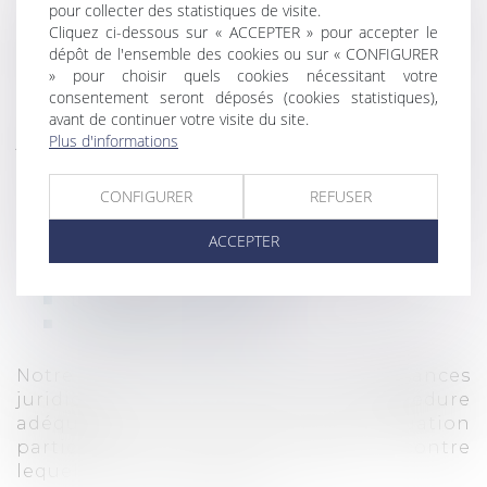
pour collecter des statistiques de visite.
Si le recouvrement amiable échoue, une
Cliquez ci-dessous sur « ACCEPTER » pour accepter le
procédure judiciaire à l’encontre de votre
dépôt de l'ensemble des cookies ou sur « CONFIGURER
débiteur sera mise en place.
» pour choisir quels cookies nécessitant votre
consentement seront déposés (cookies statistiques),
Nous saisissons, au nom de nos clients, la
avant de continuer votre visite du site.
Plus d'informations
juridiction compétente, afin d’obtenir la
condamnation du débiteur de mauvaise foi.
CONFIGURER
REFUSER
Plusieurs procédures judiciaires de
recouvrements existent, notamment :
ACCEPTER
L’Injonction de Payer
L’Assignation au fond
Le Référé Provision
Notre cabinet, grâce à ses connaissances
juridiques, saura choisir la procédure
adéquate au vu de votre situation
particulière et celle du débiteur contre
lequel vous souhaitez agir.