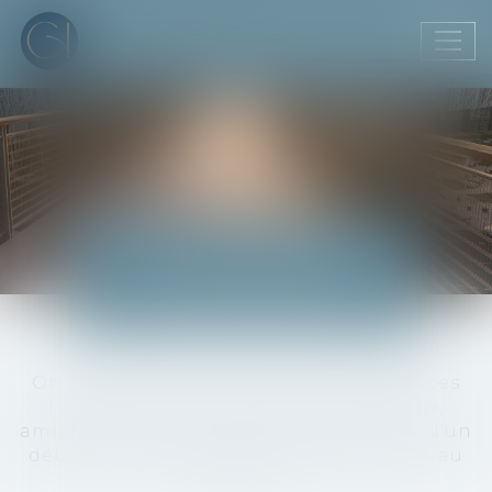
Ouvr
le
men
RECOUVREMENT
DE CRÉANCES
On entend par recouvrement de créances
l’utilisation de tous les moyens légaux,
amiables et/ou judiciaires pour obtenir d’un
débiteur le paiement de la créance due au
créancier.