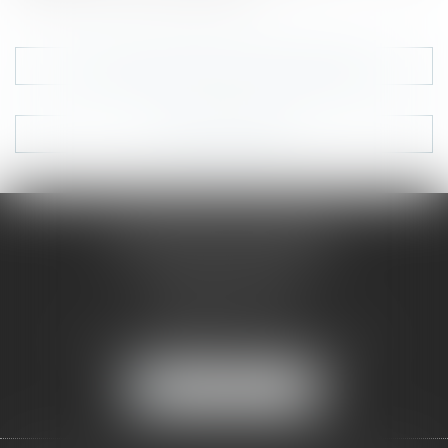
Voir tous les domaines d'intervention
Nous contacter
CHULEM AVOCAT
Immeuble BRAVO 2
Voie Verte – Jarry
97122 BAIE-MAHAULT
Tél :
0590 94 18 90
-
Fax :
09 71 70 61 25
NOUS LOCALISER