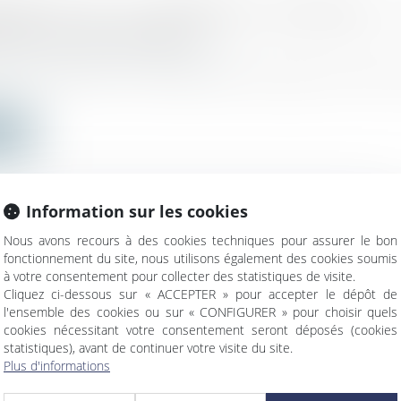
SSABILITÉ DE LA RÉSIDENCE PRINCIPALE :
ST-ELLE APPLICABLE ?
ociétés
/
Procédures collectives
, l’entrepreneur individuel peut protéger certains 
ite
Information sur les cookies
Nous avons recours à des cookies techniques pour assurer le bon
AMNATION DU DÉBITEUR À L’EXÉCUTION 
fonctionnement du site, nous utilisons également des cookies soumis
RE ÉCHAPPE AU CHAMP D’APPLICATION DE L
à votre consentement pour collecter des statistiques de visite.
1 DU CODE DE COMMERCE
Cliquez ci-dessous sur « ACCEPTER » pour accepter le dépôt de
l'ensemble des cookies ou sur « CONFIGURER » pour choisir quels
ociétés
/
Procédures collectives
cookies nécessitant votre consentement seront déposés (cookies
icle L.622-21 du Code de commerce, le jugement d’ouv
statistiques), avant de continuer votre visite du site.
Plus d'informations
ite