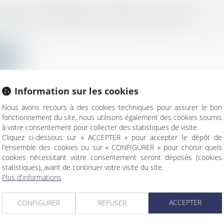
 DE PERSONNES : INCIDENCE DE L'ANNULA
DIFIANT LA RÉPARTITION DU RÉSULTAT
ociétés
/
Droit des sociétés commerciales et professio
te qui modifie, avant la clôture de l'exercice de la sociét
ite
Information sur les cookies
Nous avons recours à des cookies techniques pour assurer le bon
fonctionnement du site, nous utilisons également des cookies soumis
NON SALARIÉ : PRÉCISIONS SUR L’OBLIG
à votre consentement pour collecter des statistiques de visite.
EMENT EN CAS D’INAPTITUDE
Cliquez ci-dessous sur « ACCEPTER » pour accepter le dépôt de
l'ensemble des cookies ou sur « CONFIGURER » pour choisir quels
ociétés
/
Droit des sociétés commerciales et professio
cookies nécessitant votre consentement seront déposés (cookies
on de reclassement en cas d’inaptitude du gérant non
statistiques), avant de continuer votre visite du site.
Plus d'informations
ite
ACCEPTER
CONFIGURER
REFUSER