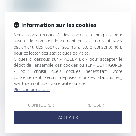
Lire la suite
Information sur les cookies
Nous avons recours à des cookies techniques pour
assurer le bon fonctionnement du site, nous utilisons
PLANS DE SÉCURITÉ : LA
également des cookies soumis à votre consentement
MAINTENANCE SORT DE L'OMBRE !
pour collecter des statistiques de visite.
Droit du travail - Salariés
/
Responsabilité
Cliquez ci-dessous sur « ACCEPTER » pour accepter le
accident du travail
dépôt de l'ensemble des cookies ou sur « CONFIGURER
» pour choisir quels cookies nécessitant votre
La chambre sociale de la Cour de
consentement seront déposés (cookies statistiques),
cassation a rendu une décision clé le 14
avant de continuer votre visite du site.
jan...
Plus d'informations
Lire la suite
CONFIGURER
REFUSER
ACCEPTER