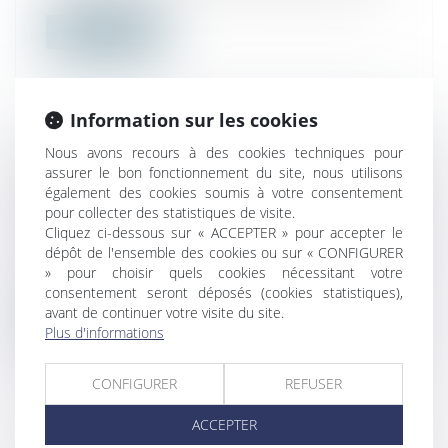
Lire la suite
Information sur les cookies
Nous avons recours à des cookies techniques pour
L’ENTREPRISE EN REDRESSEMENT
assurer le bon fonctionnement du site, nous utilisons
JUDICIAIRE SIMPLIFIÉ
également des cookies soumis à votre consentement
PEUT EMBAUCHER UN SALARIÉ
pour collecter des statistiques de visite.
Cliquez ci-dessous sur « ACCEPTER » pour accepter le
Droit des sociétés
/
Procédures collectives
dépôt de l'ensemble des cookies ou sur « CONFIGURER
L’entreprise en redressement judiciaire,
» pour choisir quels cookies nécessitant votre
sans désignation d’un administrateur...
consentement seront déposés (cookies statistiques),
avant de continuer votre visite du site.
Lire la suite
Plus d'informations
CONFIGURER
REFUSER
ACCEPTER