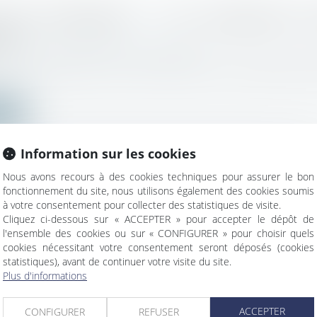
SON ENTREPRISE : LES DISPOSITIFS D
RE
ociétés
/
Transmission d’entreprise
it votre parcours et votre profil, de nombreuses ai
ite
Information sur les cookies
Nous avons recours à des cookies techniques pour assurer le bon
fonctionnement du site, nous utilisons également des cookies soumis
à votre consentement pour collecter des statistiques de visite.
IBILITÉ DES DROITS ISSUS DU CPF N
Cliquez ci-dessous sur « ACCEPTER » pour accepter le dépôt de
E, Y COMPRIS AU SEIN DE LA CELLULE FAMI
l'ensemble des cookies ou sur « CONFIGURER » pour choisir quels
vail - Salariés
/
Relation individuelles au travail
cookies nécessitant votre consentement seront déposés (cookies
e du travail a apporté des précisions sur le Compte 
statistiques), avant de continuer votre visite du site.
Plus d'informations
ite
ACCEPTER
CONFIGURER
REFUSER