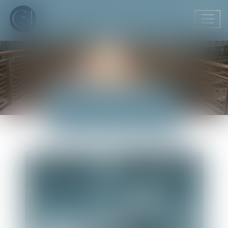
Ouvr
le
men
ACTUALITÉS