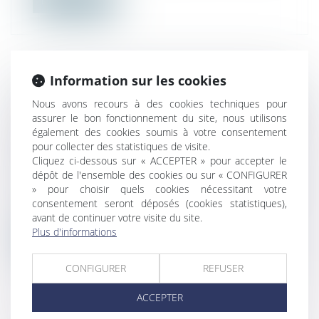
Lire la suite
Information sur les cookies
PREUVE DU HARCÈLEMENT MORAL :
Nous avons recours à des cookies techniques pour
IL INCOMBE AU JUGE D'EXAMINER
assurer le bon fonctionnement du site, nous utilisons
L'ENSEMBLE DES ÉLÉMENTS
également des cookies soumis à votre consentement
pour collecter des statistiques de visite.
INVOQUÉS PAR LE SALARIÉ
Cliquez ci-dessous sur « ACCEPTER » pour accepter le
Droit du travail - Salariés
/
Relation
dépôt de l'ensemble des cookies ou sur « CONFIGURER
individuelles au travail
» pour choisir quels cookies nécessitant votre
Engagée en qualité d'avocate salariée,
consentement seront déposés (cookies statistiques),
une salariée avait fait l’objet d’un l...
avant de continuer votre visite du site.
Plus d'informations
Lire la suite
CONFIGURER
REFUSER
ACCEPTER