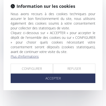
LE CHOIX DE LA MÉTHODE
Information sur les cookies
D’ÉVALUATION DU COMPLÉMENT DE
PRIX EST FONCTION DE LA COMMUNE
Nous avons recours à des cookies techniques pour
INTENTION DES PARTIES
assurer le bon fonctionnement du site, nous utilisons
également des cookies soumis à votre consentement
Droit des sociétés
/
Droit des sociétés
pour collecter des statistiques de visite.
commerciales et professionnelles
Cliquez ci-dessous sur « ACCEPTER » pour accepter le
Lorsqu’une partie sollicite la mise en
dépôt de l'ensemble des cookies ou sur « CONFIGURER
œuvre de la clause d’ajustement du pri...
» pour choisir quels cookies nécessitant votre
consentement seront déposés (cookies statistiques),
Lire la suite
avant de continuer votre visite du site.
Plus d'informations
CONFIGURER
REFUSER
ACCEPTER
PRINCIPE DU CONTRADICTOIRE DANS
LA CONTESTATION DE PRISE EN
CHARGE DE L'ACCIDENT DU TRAVAIL
Droit du travail - Employeurs
/
Responsabilité accident du travail