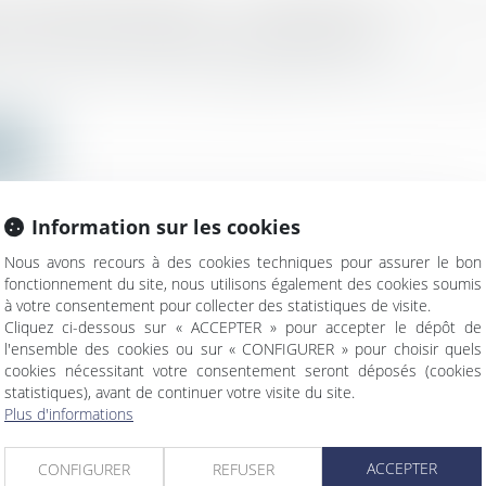
SUPPLÉMENTAIRES : L’EMPLOYEUR NE PEU
UX FACE À DES PREUVES PRÉCISES
vail - Salariés
/
Relation individuelles au travail
itige relatif aux heures supplémentaires, la charge 
ite
Information sur les cookies
Nous avons recours à des cookies techniques pour assurer le bon
fonctionnement du site, nous utilisons également des cookies soumis
DE DÉCLARATION DE SES BÉNÉFICIAIRES E
à votre consentement pour collecter des statistiques de visite.
SOCIÉTÉ : ATTENTION SANCTION !
Cliquez ci-dessous sur « ACCEPTER » pour accepter le dépôt de
ociétés
/
Droit des sociétés commerciales et professio
l'ensemble des cookies ou sur « CONFIGURER » pour choisir quels
cookies nécessitant votre consentement seront déposés (cookies
qui ne déclare pas ses bénéficiaires effectifs dans le dé
statistiques), avant de continuer votre visite du site.
Plus d'informations
ite
ACCEPTER
CONFIGURER
REFUSER