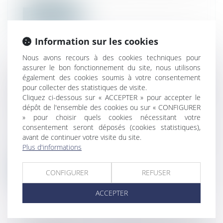
Lire la suite
Information sur les cookies
Nous avons recours à des cookies techniques pour
assurer le bon fonctionnement du site, nous utilisons
également des cookies soumis à votre consentement
ARRÊTS MALADIE : LE
pour collecter des statistiques de visite.
GOUVERNEMENT ACTE LA BAISSE DE
Cliquez ci-dessous sur « ACCEPTER » pour accepter le
L’INDEMNISATION
dépôt de l'ensemble des cookies ou sur « CONFIGURER
» pour choisir quels cookies nécessitant votre
Droit du travail - Salariés
/
Droit de la
consentement seront déposés (cookies statistiques),
protection sociale
avant de continuer votre visite du site.
Le gouvernement a décidé de réduire les
Plus d'informations
dépenses liées aux arrêts maladie. À...
Lire la suite
CONFIGURER
REFUSER
ACCEPTER