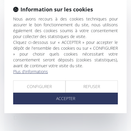
Information sur les cookies
Nous avons recours à des cookies techniques pour
assurer le bon fonctionnement du site, nous utilisons
REFUS DE COMMUNIQUER SON ÂGE
également des cookies soumis à votre consentement
LORS D’UN RECRUTEMENT ET
pour collecter des statistiques de visite.
DISCRIMINATION
Cliquez ci-dessous sur « ACCEPTER » pour accepter le
Droit du travail - Salariés
dépôt de l'ensemble des cookies ou sur « CONFIGURER
Dans un litige porté devant la Cour de
» pour choisir quels cookies nécessitant votre
consentement seront déposés (cookies statistiques),
cassation le 6 septembre dernier, une...
avant de continuer votre visite du site.
Plus d'informations
Lire la suite
CONFIGURER
REFUSER
ACCEPTER
CESSION DE PARTS SOCIALES : EFFETS
DE LA PRÉSOMPTION DE SOLIDARITÉ
Droit des sociétés
/
Transmission