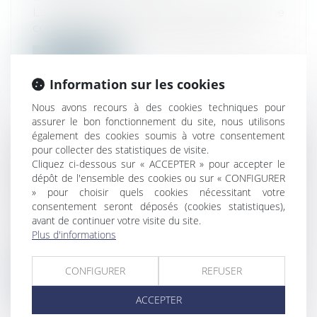
La reprise d’entreprise est une démarche
complexe qui peut s’avérer être un v...
Lire la suite
Information sur les cookies
Nous avons recours à des cookies techniques pour
assurer le bon fonctionnement du site, nous utilisons
également des cookies soumis à votre consentement
COMMENT DÉCLARER EN DSN UN
pour collecter des statistiques de visite.
Cliquez ci-dessous sur « ACCEPTER » pour accepter le
SALARIÉ QUI N’A PAS DE NUMÉRO DE
dépôt de l'ensemble des cookies ou sur « CONFIGURER
SS ?
» pour choisir quels cookies nécessitant votre
Droit du travail - Employeurs
/
Droit de la
consentement seront déposés (cookies statistiques),
protection sociale
avant de continuer votre visite du site.
C’est une situation que les gestionnaires
Plus d'informations
de paie connaissent bien : l’arrivé...
CONFIGURER
REFUSER
Lire la suite
ACCEPTER