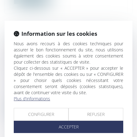
Information sur les cookies
SOCIÉTÉ D’ATTRIBUTION
Nous avons recours à des cookies techniques pour
D’IMMEUBLES EN JOUISSANCE
assurer le bon fonctionnement du site, nous utilisons
PARTAGÉE : DES CONDITIONS
également des cookies soumis à votre consentement
STRICTES POUR LE RETRAIT D’UN
pour collecter des statistiques de visite.
Cliquez ci-dessous sur « ACCEPTER » pour accepter le
ASSOCIÉ
dépôt de l'ensemble des cookies ou sur « CONFIGURER
Droit des sociétés
/
Droit des sociétés
» pour choisir quels cookies nécessitant votre
commerciales et professionnelles
consentement seront déposés (cookies statistiques),
La société d’attribution d’immeubles en
avant de continuer votre visite du site.
jouissance partagée permet à des asso...
Plus d'informations
Lire la suite
CONFIGURER
REFUSER
ACCEPTER