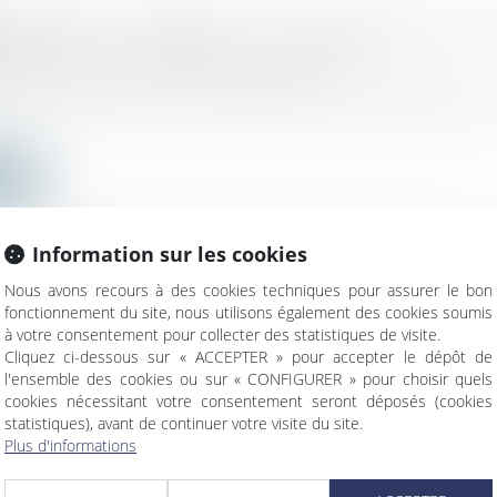
INATION AU TRAVAIL : LA CHARGE DE L
E PAR LA COUR DE CASSATION
avail - Employeurs
/
Relation individuelles au travail
salarié invoque une discrimination, quels élément
ite
Information sur les cookies
Nous avons recours à des cookies techniques pour assurer le bon
fonctionnement du site, nous utilisons également des cookies soumis
 DE JOURS DE CARENCE EN CAS D’ARRÊT M
à votre consentement pour collecter des statistiques de visite.
vail - Salariés
/
Droit de la protection sociale
Cliquez ci-dessous sur « ACCEPTER » pour accepter le dépôt de
tions, toute personne en arrêt de travail touche des
l'ensemble des cookies ou sur « CONFIGURER » pour choisir quels
cookies nécessitant votre consentement seront déposés (cookies
statistiques), avant de continuer votre visite du site.
ite
Plus d'informations