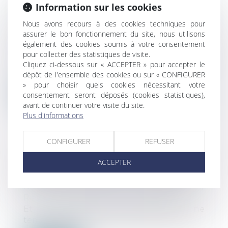
RÉACTEUR NUCLÉAIRE À
Information sur les cookies
COMBUSTIBLES RENOUVELABLES :
Nous avons recours à des cookies techniques pour
UNE LEVÉE DE FONDS DE 23
assurer le bon fonctionnement du site, nous utilisons
MILLIONS D’EUROS POUR STELLARIA
également des cookies soumis à votre consentement
Droit des sociétés
/
Levées de fonds
pour collecter des statistiques de visite.
Deux ans après sa fondation et une
Cliquez ci-dessous sur « ACCEPTER » pour accepter le
première levée de fonds réussie, la start-...
dépôt de l'ensemble des cookies ou sur « CONFIGURER
» pour choisir quels cookies nécessitant votre
consentement seront déposés (cookies statistiques),
Lire la suite
avant de continuer votre visite du site.
Plus d'informations
CONFIGURER
REFUSER
CANICULE : VERS UNE TEMPÉRATURE
ACCEPTER
MAXIMALE DE SÉCURITÉ AU TRAVAIL
Droit du travail - Employeurs
/
Responsabilité accident du travail
Et si le Code du travail prévoyait une
température maximale de travail ? Face...