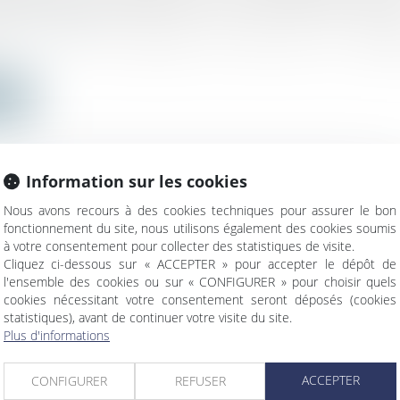
YEUR TENU MALGRÉ L’ÉVOLUTION DES TEXT
vail - Salariés
rêt, la Cour de cassation se prononce sur l’obli
ite
Information sur les cookies
Nous avons recours à des cookies techniques pour assurer le bon
À LA DÉCONNEXION : PAS DE MANQUE
fonctionnement du site, nous utilisons également des cookies soumis
YEUR SI LE SALARIÉ SE CONNECTE SPONTA
à votre consentement pour collecter des statistiques de visite.
avail - Employeurs
Cliquez ci-dessous sur « ACCEPTER » pour accepter le dépôt de
 salarié de se connecter à son poste de travail pend
l'ensemble des cookies ou sur « CONFIGURER » pour choisir quels
cookies nécessitant votre consentement seront déposés (cookies
statistiques), avant de continuer votre visite du site.
ite
Plus d'informations
ACCEPTER
CONFIGURER
REFUSER