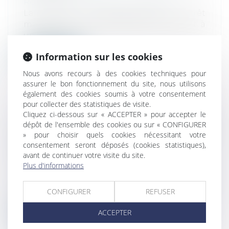
Responsabilité accident du travail
La rupture conventionnelle en arrêt
maladie est une procédure permettant à
un...
Information sur les cookies
Lire la suite
Nous avons recours à des cookies techniques pour
assurer le bon fonctionnement du site, nous utilisons
également des cookies soumis à votre consentement
pour collecter des statistiques de visite.
Cliquez ci-dessous sur « ACCEPTER » pour accepter le
4 ÉTAPES CLÉS POUR RÉUSSIR LA
dépôt de l'ensemble des cookies ou sur « CONFIGURER
» pour choisir quels cookies nécessitant votre
TRANSMISSION D’UNE ENTREPRISE
consentement seront déposés (cookies statistiques),
FAMILIALE
avant de continuer votre visite du site.
Droit des sociétés
/
Transmission
Plus d'informations
d’entreprise
Construire une entreprise pérenne et
CONFIGURER
REFUSER
capable de traverser les crises est souv...
ACCEPTER
Lire la suite