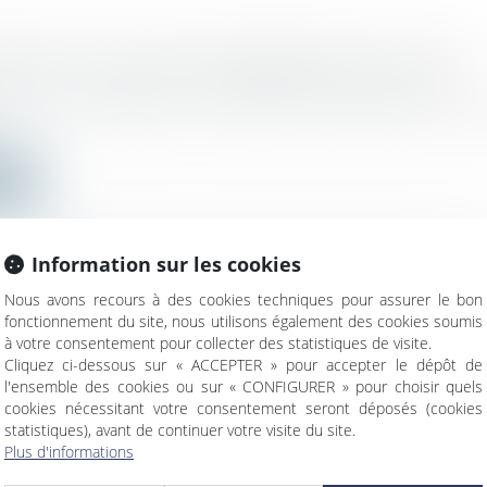
ON AGS : PAS DE CHANGEMENT EN JUILLET
avail - Employeurs
/
Droit de la protection sociale
ion pour la gestion du régime de garantie des c
ite
Information sur les cookies
Nous avons recours à des cookies techniques pour assurer le bon
fonctionnement du site, nous utilisons également des cookies soumis
EMENT CONTESTÉ : ATTENTION, L’ACTION C
à votre consentement pour collecter des statistiques de visite.
INTERROMPT PAS LE DÉLAI CONTRE L’EMPL
Cliquez ci-dessous sur « ACCEPTER » pour accepter le dépôt de
avail - Employeurs
/
Responsabilité accident du travail
l'ensemble des cookies ou sur « CONFIGURER » pour choisir quels
alarié conteste son licenciement, il dispose d’un d
cookies nécessitant votre consentement seront déposés (cookies
statistiques), avant de continuer votre visite du site.
Plus d'informations
ite