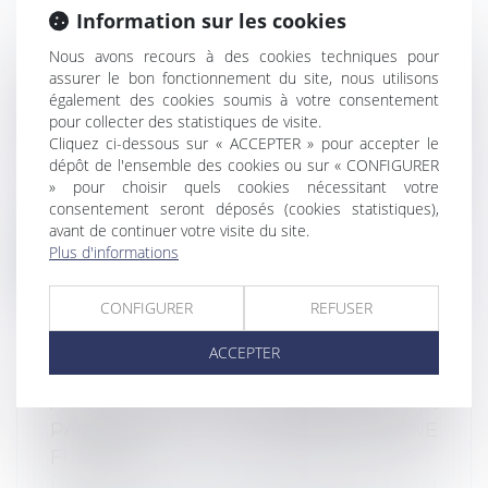
Information sur les cookies
Nous avons recours à des cookies techniques pour
assurer le bon fonctionnement du site, nous utilisons
HEXANA LÈVE 25 MILLIONS D'EUROS
également des cookies soumis à votre consentement
POUR FINANCER SON PROJET DE
pour collecter des statistiques de visite.
SMR
Cliquez ci-dessous sur « ACCEPTER » pour accepter le
dépôt de l'ensemble des cookies ou sur « CONFIGURER
Droit des sociétés
/
Levées de fonds
» pour choisir quels cookies nécessitant votre
La jeune pousse Hexana, essaimée du CEA,
consentement seront déposés (cookies statistiques),
a convaincu des investisseurs public...
avant de continuer votre visite du site.
Plus d'informations
Lire la suite
CONFIGURER
REFUSER
ACCEPTER
ABSORPTION DE KISSKISSBANKBANK
PAR ULULE : LES RAISONS D'UNE
FUSION
Droit des sociétés
/
Fusions et acquisitions