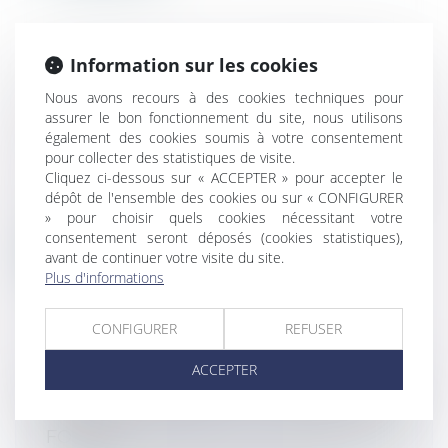
Information sur les cookies
TRANSACTION ET RUPTURE DU
Nous avons recours à des cookies techniques pour
CONTRAT DE TRAVAIL : JUSQU'OÙ VA
assurer le bon fonctionnement du site, nous utilisons
LA RENONCIATION DU SALARIÉ ?
également des cookies soumis à votre consentement
Droit du travail - Salariés
/
Relation
pour collecter des statistiques de visite.
individuelles au travail
Cliquez ci-dessous sur « ACCEPTER » pour accepter le
La transaction est un mode de règlement
dépôt de l'ensemble des cookies ou sur « CONFIGURER
des litiges qui permet aux parties de...
» pour choisir quels cookies nécessitant votre
consentement seront déposés (cookies statistiques),
Lire la suite
avant de continuer votre visite du site.
Plus d'informations
CONFIGURER
REFUSER
ACCEPTER
AVEC L’IA, LES STARTUPS ONT-ELLES
ENCORE BESOIN DE LEVER DES
FONDS ?