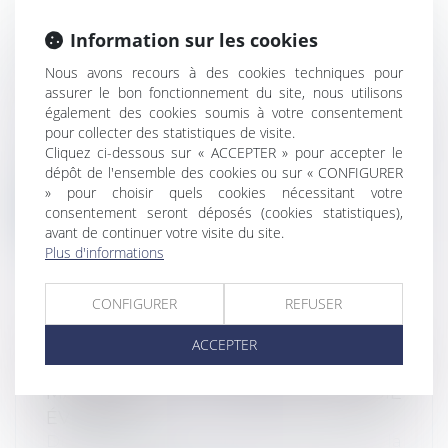
UNE ATTESTATION
D’IMMATRICULATION AU REGISTRE
Information sur les cookies
NATIONAL DES ENTREPRISES
Nous avons recours à des cookies techniques pour
GRATUITE
assurer le bon fonctionnement du site, nous utilisons
Droit des sociétés
/
Droit des sociétés
également des cookies soumis à votre consentement
commerciales et professionnelles
pour collecter des statistiques de visite.
L’arrêté du 29 juillet 2024 vient de préciser
Cliquez ci-dessous sur « ACCEPTER » pour accepter le
les modalités de délivrance de...
dépôt de l'ensemble des cookies ou sur « CONFIGURER
» pour choisir quels cookies nécessitant votre
Lire la suite
consentement seront déposés (cookies statistiques),
avant de continuer votre visite du site.
Plus d'informations
CONFIGURER
REFUSER
FONCTION PUBLIQUE D’ÉTAT : LES
ACCEPTER
MODALITÉS DES CONGÉS DE LONGUE
MALADIE ET DE GRAVE MALADIE
ÉVOLUENT
Droit du travail - Salariés
/
Droit de la