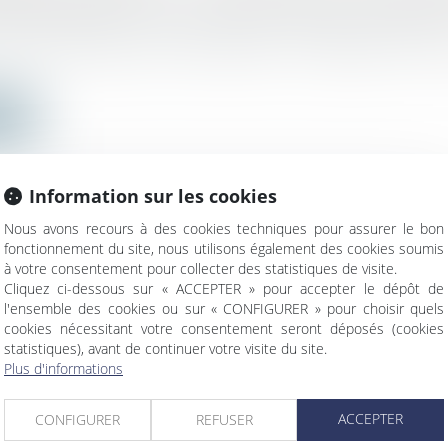
INTERROMPT PAS LE DÉLAI CONTRE L’EMPL
avail - Employeurs
/
Responsabilité accident du travail
alarié conteste son licenciement, il dispose d’un d
ite
Information sur les cookies
Nous avons recours à des cookies techniques pour assurer le bon
NEXCUSABLE ET RECHUTE : LA PRESCRI
fonctionnement du site, nous utilisons également des cookies soumis
à votre consentement pour collecter des statistiques de visite.
PAS À ZÉRO
Cliquez ci-dessous sur « ACCEPTER » pour accepter le dépôt de
avail - Employeurs
/
Responsabilité accident du travail
l'ensemble des cookies ou sur « CONFIGURER » pour choisir quels
d’accidents du travail et de maladies professionnelles, l
cookies nécessitant votre consentement seront déposés (cookies
statistiques), avant de continuer votre visite du site.
ite
Plus d'informations
ACCEPTER
CONFIGURER
REFUSER