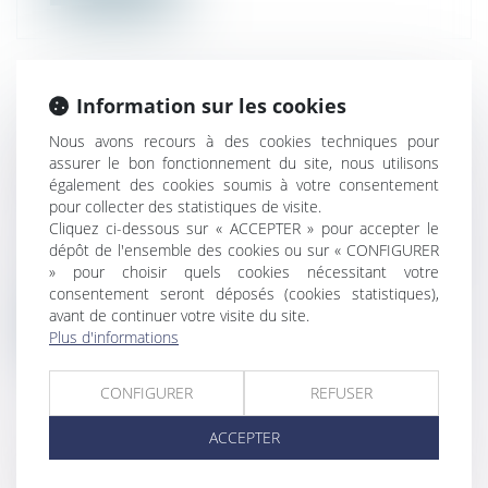
Information sur les cookies
LES CONDITIONS D’APPRÉCIATION DE
Nous avons recours à des cookies techniques pour
L’EXISTENCE D’UN HARCÈLEMENT
assurer le bon fonctionnement du site, nous utilisons
MORAL PAR LE JUGE
également des cookies soumis à votre consentement
pour collecter des statistiques de visite.
Droit du travail - Salariés
/
Relation
Cliquez ci-dessous sur « ACCEPTER » pour accepter le
individuelles au travail
dépôt de l'ensemble des cookies ou sur « CONFIGURER
Le harcèlement moral est défini par
» pour choisir quels cookies nécessitant votre
l’article L. 1151-1 du Code du travail co...
consentement seront déposés (cookies statistiques),
avant de continuer votre visite du site.
Lire la suite
Plus d'informations
CONFIGURER
REFUSER
ACCEPTER
RECLASSEMENT DU SALARIÉ INAPTE :