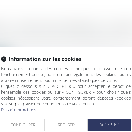
AIL : UN RETOUR EN ARRIÈRE EST-IL POSSIB
avail - Employeurs
/
Relation individuelles au travail
ieurs mois, de plus en plus d'entreprises annoncent
ite
Information sur les cookies
Nous avons recours à des cookies techniques pour assurer le bon
fonctionnement du site, nous utilisons également des cookies soumis
à votre consentement pour collecter des statistiques de visite.
Cliquez ci-dessous sur « ACCEPTER » pour accepter le dépôt de
l'ensemble des cookies ou sur « CONFIGURER » pour choisir quels
SABBATIQUES - CONTRAT DE TRAVAIL
cookies nécessitant votre consentement seront déposés (cookies
avail - Employeurs
/
Relation individuelles au travail
statistiques), avant de continuer votre visite du site.
Plus d'informations
le droit du travail, le congé sabbatique est un cong
ACCEPTER
CONFIGURER
REFUSER
ite