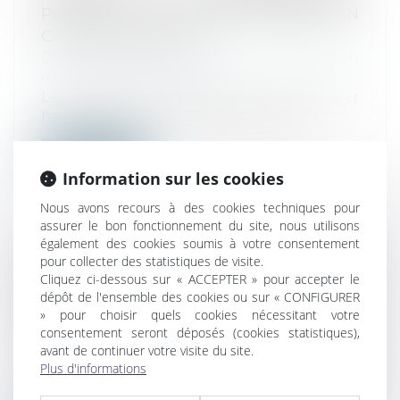
PARTIEL DE LA PRIME D’ARRIVÉE EN
CAS DE DÉMISSION
Droit du travail - Employeurs
/
Relation
individuelles au travail
Le contrat de travail peut subordonner
l'acquisition de l'intégralité d’une p...
Lire la suite
Information sur les cookies
Nous avons recours à des cookies techniques pour
assurer le bon fonctionnement du site, nous utilisons
également des cookies soumis à votre consentement
pour collecter des statistiques de visite.
PROVISION ET APPRÉCIATION DU
Cliquez ci-dessous sur « ACCEPTER » pour accepter le
CARACTÈRE SÉRIEUSEMENT
dépôt de l'ensemble des cookies ou sur « CONFIGURER
CONTESTABLE
» pour choisir quels cookies nécessitant votre
consentement seront déposés (cookies statistiques),
Droit du travail - Employeurs
/
Relation
avant de continuer votre visite du site.
individuelles au travail
Plus d'informations
Un salarié élu en qualité de titulaire au
comité social et économique de la s...