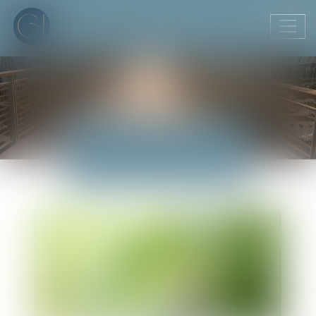
Ouvr
le
men
ACTUALITÉS