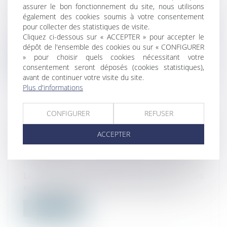
DEUX EN 2023
assurer le bon fonctionnement du site, nous utilisons
également des cookies soumis à votre consentement
Droit des sociétés
/
Levées de fonds
pour collecter des statistiques de visite.
Au premier semestre 2023, les start-up
Cliquez ci-dessous sur « ACCEPTER » pour accepter le
françaises ont levé 4,2 milliards d'eu...
dépôt de l'ensemble des cookies ou sur « CONFIGURER
» pour choisir quels cookies nécessitant votre
Lire la suite
consentement seront déposés (cookies statistiques),
avant de continuer votre visite du site.
Plus d'informations
CONFIGURER
REFUSER
RÉUSSIR SA LEVÉE DE FONDS : LE
ACCEPTER
PILOTAGE DES DONNÉES UN CRITÈRE
ESSENTIEL POUR LES INVESTISSEURS
Droit des sociétés
/
Levées de fonds
Les start-ups françaises ne soient mises
en lumière dans l'espace médiatique...
Lire la suite