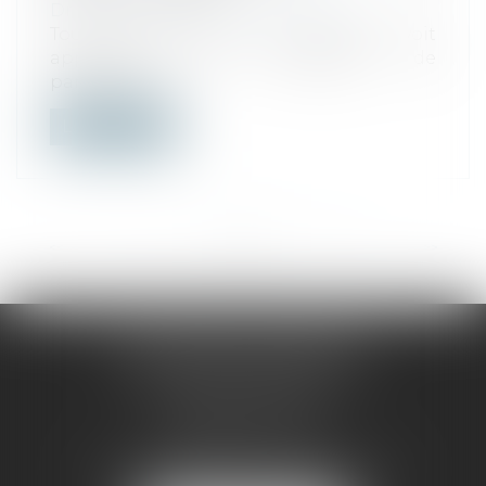
Droit des sociétés
/
Levées de fonds
Tous les jours, sur la toile on voit
apparaître des demandes de
participation...
Lire la suite
<<
<
...
10
11
12
13
14
15
16
...
>
>>
CHULEM AVOCAT
Immeuble BRAVO 2
Voie Verte – Jarry
97122 BAIE-MAHAULT
Tél :
0590 94 18 90
-
Fax :
09 71 70 61 25