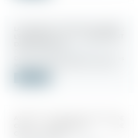
LA MODE DES LEVÉES DE FONDS :
L’ÉVOLUTION DU FINANCEMENT
DANS L’INDUSTRIE
Droit des sociétés
/
Levées de fonds
Dans le monde des affaires, la mode des
levées de fonds est devenue une tenda...
Lire la suite
ASTUCES QUI ONT FAIT L'ATOUT DE
CES CAMPAGNES DE
CROWDFUNDING