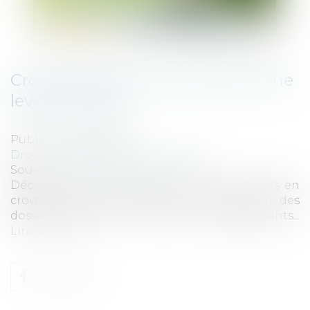
Crowdfunding : les coulisses d'une
levée de fonds
Publié le :
09/08/2023
Droit des sociétés
/
Levées de fonds
Source :
www.ideal-investisseur.fr
Découvrez les coulisses d'une levée de fonds en
crowdfunding chez Finple, de la sélection des
dossiers jusqu'à la sortie des investissements...
Lire la suite