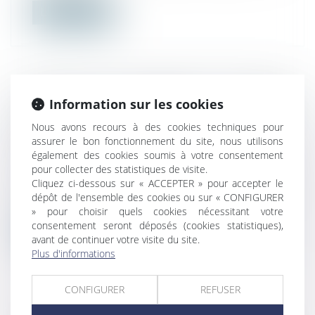
Lire la suite
Information sur les cookies
ABUS DE MAJORITÉ : CADRE
JURIDIQUE, JURISPRUDENCE ET
Nous avons recours à des cookies techniques pour
SANCTIONS
assurer le bon fonctionnement du site, nous utilisons
également des cookies soumis à votre consentement
Droit des sociétés
/
Droit des sociétés
pour collecter des statistiques de visite.
commerciales et professionnelles
Cliquez ci-dessous sur « ACCEPTER » pour accepter le
La notion d’abus de majorité a été
dépôt de l'ensemble des cookies ou sur « CONFIGURER
introduite en droit français dans un arrêt...
» pour choisir quels cookies nécessitant votre
consentement seront déposés (cookies statistiques),
Lire la suite
avant de continuer votre visite du site.
Plus d'informations
CONFIGURER
REFUSER