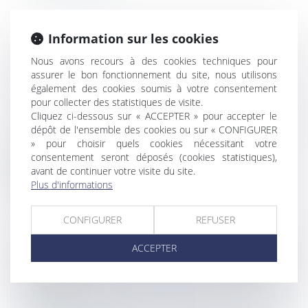
Information sur les cookies
QUAND OPTER POUR LE PAIEMENT
Nous avons recours à des cookies techniques pour
TRIMESTRIEL DES COTISATIONS EN
assurer le bon fonctionnement du site, nous utilisons
2025 ?
également des cookies soumis à votre consentement
Droit du travail - Employeurs
/
Droit de la
pour collecter des statistiques de visite.
protection sociale
Cliquez ci-dessous sur « ACCEPTER » pour accepter le
Les entreprises de moins de 11 salariés
dépôt de l'ensemble des cookies ou sur « CONFIGURER
» pour choisir quels cookies nécessitant votre
peuvent opter jusqu'au 31 décembre 20...
consentement seront déposés (cookies statistiques),
avant de continuer votre visite du site.
Lire la suite
Plus d'informations
CONFIGURER
REFUSER
ACCEPTER
COTISATION AGS AU 1ER JANVIER
2025
Droit du travail - Employeurs
/
Droit de la