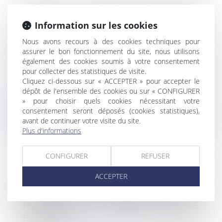
ARRÊTS DE TRAVAIL POUR RAISONS
Information sur les cookies
DE SANTÉ : UN RAPPORT PRÉCONISE
DE DURCIR LES RÈGLES POUR LES
Nous avons recours à des cookies techniques pour
AGENTS
assurer le bon fonctionnement du site, nous utilisons
également des cookies soumis à votre consentement
Droit du travail - Salariés
/
Droit de la
pour collecter des statistiques de visite.
protection sociale
Cliquez ci-dessous sur « ACCEPTER » pour accepter le
Jours de carence supplémentaires, baisse
dépôt de l'ensemble des cookies ou sur « CONFIGURER
de la rémunération de remplacement p...
» pour choisir quels cookies nécessitant votre
consentement seront déposés (cookies statistiques),
Lire la suite
avant de continuer votre visite du site.
Plus d'informations
CONFIGURER
REFUSER
ACCEPTER
FONCTION PUBLIQUE D’ÉTAT : LES
MODALITÉS DES CONGÉS DE LONGUE
MALADIE ET DE GRAVE MALADIE
ÉVOLUENT